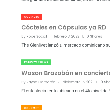
SOCIALES
Cócteles en Cápsulas ya RD
.
By
Roce Social
febrero 3, 2022
0
Shares
The Glenlivet lanzó al mercado dominicano s
ESPECTÁCULOS
Wason Brazobán en concierto
.
By
Raysa Corporán
diciembre 15, 2021
0
Sh
El establecimiento ubicado en el 4to nivel de
GOURMET