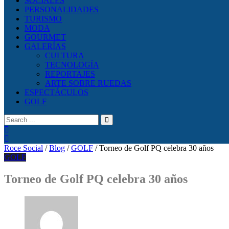
SOCIALES
PERSONALIDADES
TURISMO
MODA
GOURMET
GALERÍAS
CULTURA
TECNOLOGÍA
REPORTAJES
ARTE SOBRE RUEDAS
ESPECTÁCULOS
GOLF
Roce Social
/
Blog
/
GOLF
/
Torneo de Golf PQ celebra 30 años
GOLF
Torneo de Golf PQ celebra 30 años