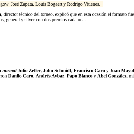
hgow, José Zapata, Louis Bogaert y Rodrigo Vitienes.
a
, director técnico del torneo, explicó que en esta ocasión el formato f
as, general y silver con dos premios cada una.
a normal
Julio Zeller
,
John Schmidt
,
Francisco Caro
y
Juan Mayol
ieron
Danilo Caro
,
Andrés Aybar
,
Papo Blanco
y
Abel González
, m