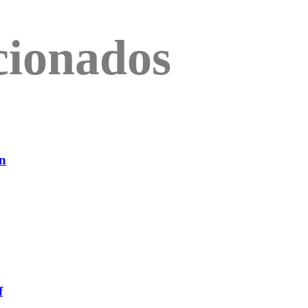
cionados
ón
f