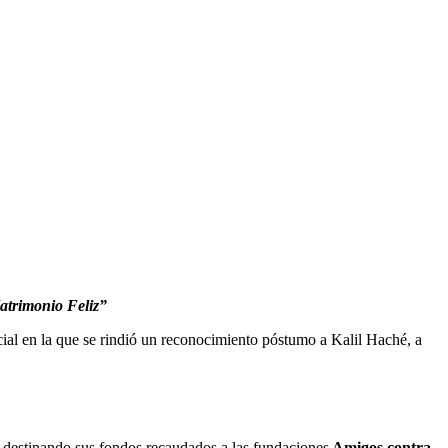
Matrimonio Feliz”
ial en la que se rindió un reconocimiento póstumo a Kalil Haché, a
bo destinando sus fondos recaudados a las fundaciones
Amigos contra