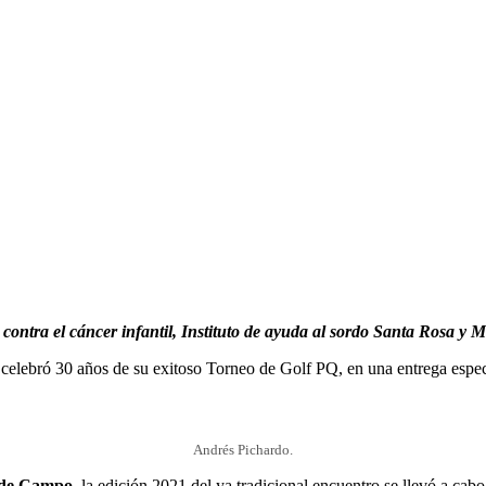
ontra el cáncer infantil, Instituto de ayuda al sordo Santa Rosa y 
 celebró 30 años de su exitoso Torneo de Golf PQ, en una entrega espec
Andrés Pichardo.
 de Campo
, la edición 2021 del ya tradicional encuentro se llevó a ca