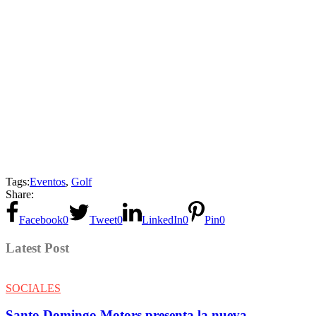
Tags:
Eventos
,
Golf
Share:
Facebook
0
Tweet
0
LinkedIn
0
Pin
0
Latest Post
SOCIALES
Santo Domingo Motors presenta la nueva…