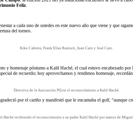
imonio Feliz
.
nestar a cada uno de ustedes en este nuevo año que viene y que sigamos
ertura del torneo.
Kiko Cabrera, Frank Elías Rainieri, Juan Caro y José Caro.
to y homenaje póstumo a Kalil Haché, el cual estuvo encabezado por
 especial de recuerdo; hoy aprovechamos y rendimos homenaje, recordá
Directiva de la Asociación PQ en el reconocimiento a Kalil Haché.
agradeció por el cariño y manifestó que le encantaba el golf, “aunque c
l Haché recibiendo el reconocimiento a su padre Kalil Haché por manos de Migue