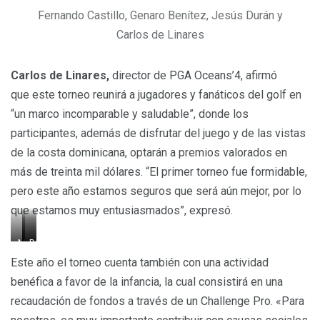
Fernando Castillo, Genaro Benítez, Jesús Durán y
Carlos de Linares
Carlos de Linares,
director de PGA Oceans’4, afirmó
que este torneo reunirá a jugadores y fanáticos del golf en
“un marco incomparable y saludable”, donde los
participantes, además de disfrutar del juego y de las vistas
de la costa dominicana, optarán a premios valorados en
más de treinta mil dólares. “El primer torneo fue formidable,
pero este año estamos seguros que será aún mejor, por lo
que estamos muy entusiasmados”, expresó.
Manuel
Franchesca
David
Rodríguez
Páez
García
Este año el torneo cuenta también con una actividad
y
y Rossy
y
benéfica a favor de la infancia, la cual consistirá en una
Alejandra
Santana
Ivanova
recaudación de fondos a través de un Challenge Pro. «Para
Sánchez
Vargas