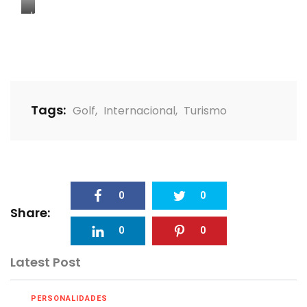
Josefina
Pichardo
y
Ángel
García
Tags:
Golf
,
Internacional
,
Turismo
0
0
Share:
0
0
Latest Post
PERSONALIDADES